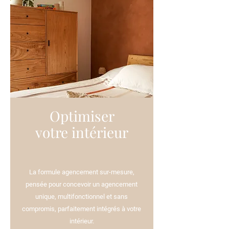
Optimiser
votre intérieur
La formule agencement sur-mesure,
pensée pour concevoir un agencement
unique, multifonctionnel et sans
compromis, parfaitement intégrés à votre
intérieur.