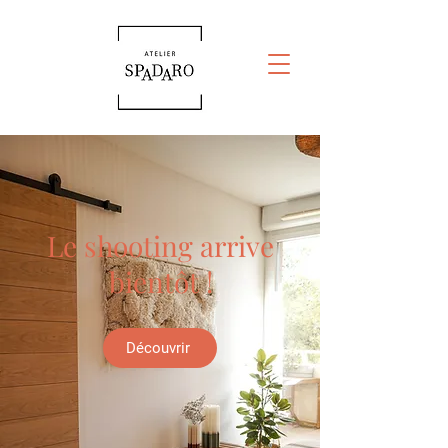
Le shooting arrive
bientôt !
Découvrir